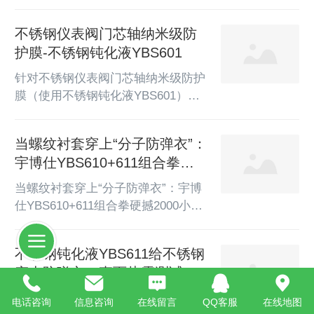
极解决方案！引言：在高端厨电领
域，不锈钢蒸烤箱的内胆支架不仅需
不锈钢仪表阀门芯轴纳米级防
要承受高温、高湿的严苛环境，还必
护膜-不锈钢钝化液YBS601
须具备出色的耐腐蚀性能。盐雾测试
是衡量其耐久性的关键指标，而传统
针对不锈钢仪表阀门芯轴纳米级防护
的防护工艺往往难以兼顾效率与效
膜（使用不锈钢钝化液YBS601）的
果。如何突破这一瓶颈？YBS612不
盐雾测试要求与钝化工艺建议，以下
锈钢钝化液以科学配方和卓越性能，
为专业方案：一、钝化工艺建议预处
当螺纹衬套穿上“分子防弹衣”：
成为行业标杆级解决方案！一、盐雾
理流程脱脂清洗：采用碱性清洗剂或
测试轻松达标，耐久性提升
宇博仕YBS610+611组合拳硬
有机溶剂彻底去除芯轴表面油污、粉
300%YBS...
撼2000小时盐雾
尘，确保无残留（推荐超声波清洗，
当螺纹衬套穿上“分子防弹衣”：宇博
60-70℃, 5-10分钟）。酸洗活化：对
仕YBS610+611组合拳硬撼2000小时
氧化严重部位用10%硝酸+2%氢氟酸
盐雾**——一场让酸雨、海雾、氯离
混合液浸泡1-3分钟（室温），随后
子集体失效的金属强化革命**“沿海
不锈钢钝化液YBS611给不锈钢
用去离子水冲洗至中性。喷砂处理
工厂的机修班长们有个共识：没做强
（可选）：若表面有焊斑...
穿上防弹衣，直面盐雾测试的
化钝化的不锈钢螺纹衬套，就是给设
战场
备埋的定时锈雷。”——某重工企业
宇博仕YBS611：以分子之名，终结
电话咨询
信息咨询
在线留言
QQ客服
在线地图
设备维护手册扉页警示一、生死96小