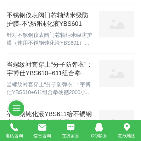
极解决方案！引言：在高端厨电领
域，不锈钢蒸烤箱的内胆支架不仅需
不锈钢仪表阀门芯轴纳米级防
要承受高温、高湿的严苛环境，还必
护膜-不锈钢钝化液YBS601
须具备出色的耐腐蚀性能。盐雾测试
是衡量其耐久性的关键指标，而传统
针对不锈钢仪表阀门芯轴纳米级防护
的防护工艺往往难以兼顾效率与效
膜（使用不锈钢钝化液YBS601）的
果。如何突破这一瓶颈？YBS612不
盐雾测试要求与钝化工艺建议，以下
锈钢钝化液以科学配方和卓越性能，
为专业方案：一、钝化工艺建议预处
当螺纹衬套穿上“分子防弹衣”：
成为行业标杆级解决方案！一、盐雾
理流程脱脂清洗：采用碱性清洗剂或
测试轻松达标，耐久性提升
宇博仕YBS610+611组合拳硬
有机溶剂彻底去除芯轴表面油污、粉
300%YBS...
撼2000小时盐雾
尘，确保无残留（推荐超声波清洗，
当螺纹衬套穿上“分子防弹衣”：宇博
60-70℃, 5-10分钟）。酸洗活化：对
仕YBS610+611组合拳硬撼2000小时
氧化严重部位用10%硝酸+2%氢氟酸
盐雾**——一场让酸雨、海雾、氯离
混合液浸泡1-3分钟（室温），随后
子集体失效的金属强化革命**“沿海
不锈钢钝化液YBS611给不锈钢
用去离子水冲洗至中性。喷砂处理
工厂的机修班长们有个共识：没做强
（可选）：若表面有焊斑...
穿上防弹衣，直面盐雾测试的
化钝化的不锈钢螺纹衬套，就是给设
战场
备埋的定时锈雷。”——某重工企业
宇博仕YBS611：以分子之名，终结
电话咨询
信息咨询
在线留言
QQ客服
在线地图
设备维护手册扉页警示一、生死96小