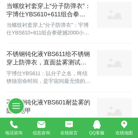
为专业方案：一、钝化工艺建议预处
当螺纹衬套穿上“分子防弹衣”：
成为行业标杆级解决方案！一、盐雾
理流程脱脂清洗：采用碱性清洗剂或
测试轻松达标，耐久性提升
宇博仕YBS610+611组合拳硬
有机溶剂彻底去除芯轴表面油污、粉
300%YBS...
撼2000小时盐雾
尘，确保无残留（推荐超声波清洗，
当螺纹衬套穿上“分子防弹衣”：宇博
60-70℃, 5-10分钟）。酸洗活化：对
仕YBS610+611组合拳硬撼2000小时
氧化严重部位用10%硝酸+2%氢氟酸
盐雾**——一场让酸雨、海雾、氯离
混合液浸泡1-3分钟（室温），随后
子集体失效的金属强化革命**“沿海
不锈钢钝化液YBS611给不锈钢
用去离子水冲洗至中性。喷砂处理
工厂的机修班长们有个共识：没做强
（可选）：若表面有焊斑...
穿上防弹衣，直面盐雾测试的
化钝化的不锈钢螺纹衬套，就是给设
战场
备埋的定时锈雷。”——某重工企业
宇博仕YBS611：以分子之名，终结
设备维护手册扉页警示一、生死96小
锈蚀宿命时间，是宇宙间最无情的蚀
时：螺纹衬套的腐蚀命门在螺栓与衬
刻师。它让青铜器斑驳，让铁器风
套啮合的微观世界，藏着三重致命杀
化，让无数辉煌在氧化中归于沉寂。
不锈钢钝化液YBS601耐盐雾的
机：螺纹根部应力集中：加工残留拉
然而，在精密器械的王国里，在关乎
应力达350MPa，成...
隐形铠甲
生命与品质的工业前沿，有一种守
护，超越了时间的侵蚀——宇博仕科
 守护不锈钢，从“钝化”开始！不锈钢
技，以分子级的精密智慧，让腐蚀止
钝化液YBS601,90%厂家不知道的”隐
电话咨询
信息咨询
在线留言
QQ客服
在线地图
步于0.001微米，让守护成为永恒。
形铠甲“宇博仕科技【不锈钢钝化液