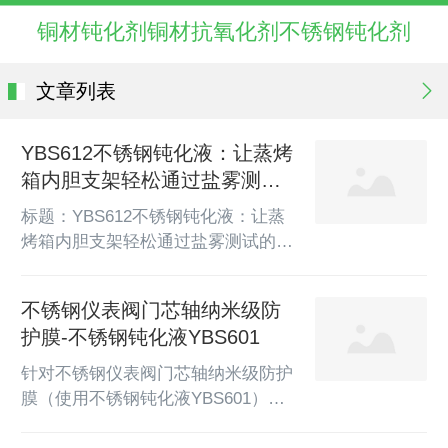
铜材钝化剂铜材抗氧化剂不锈钢钝化剂
文章列表
YBS612不锈钢钝化液：让蒸烤
箱内胆支架轻松通过盐雾测试
的终极解决方案！​
标题：YBS612不锈钢钝化液：让蒸
烤箱内胆支架轻松通过盐雾测试的终
极解决方案！引言：在高端厨电领
域，不锈钢蒸烤箱的内胆支架不仅需
不锈钢仪表阀门芯轴纳米级防
要承受高温、高湿的严苛环境，还必
护膜-不锈钢钝化液YBS601
须具备出色的耐腐蚀性能。盐雾测试
是衡量其耐久性的关键指标，而传统
针对不锈钢仪表阀门芯轴纳米级防护
的防护工艺往往难以兼顾效率与效
膜（使用不锈钢钝化液YBS601）的
果。如何突破这一瓶颈？YBS612不
盐雾测试要求与钝化工艺建议，以下
锈钢钝化液以科学配方和卓越性能，