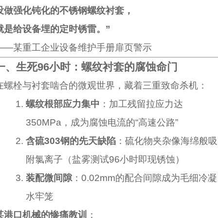
没做强化钝化的不锈钢螺纹衬套，
就是给设备埋的定时锈雷。”
——某重工企业设备维护手册扉页警示
一、生死96小时：螺纹衬套的腐蚀命门
在螺栓与衬套啮合的微观世界，藏着三重致命杀机：
螺纹根部应力集中
：加工残留拉应力达
350MPa，成为腐蚀电流的“高速公路”
含硫303钢的先天缺陷
：硫化物夹杂像海绵般吸
附氯离子（盐雾测试96小时即现锈蚀）
装配微间隙
：0.02mm的配合间隙成为毛细冷凝
水牢笼
某港口机械的惨痛教训
：